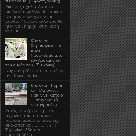
πεζόδρομο. (6 φωτογραφίες)
Δικό μας σχόλιο: Αυτό το
σκαλοπάτι μάλλον θα έπρεπε
να ήταν τουλάχιστον πιο
φαρδύ. Υ.Γ: Αλλά καλύτερα θα
ήταν να υπήρχε, στην θέση
του, μι...
Κόρινθος:
Χειρουργείο στο
παλιό
Νοσοκομείο από
τον Λουκάκο και
την ομάδα του. (5 εικόνες)
Νάρκωση έδινε τότε ο πατέρας
μου Κωνσταντίνος.
Κόρινθος- Ερμού
και Πλάτωνος:
Πριν γίνει κάποιο
....ατύχημα. (3
φωτογραφίες)
Αυτός που έρχεται, με το
μηχανάκι του από πάνω,
περνάει αλλά από κάτω έχει
σκαλοπάτι και............. Υ.Γ:
Έχει γίνει ήδη ένα
κουτρουβάλια...