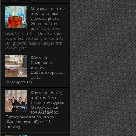
Μην έρχεσαι στον
ύπνο μου, δεν
έχω συνηθίσει.
Θυμάμαι όταν
μου ΄λεγες, σαν
άλλαζες φυτίλι - Όσο θα καίει
τούτο δω, το λάδι στο καντήλι,
θα ΄ρχονται όλες οι ψυχές στη
φλόγα για ν...
Κόρινθος:
Συνήθως τα
πετάνε
Σαββατοκύριακα..
.... (5
φωτογραφίες)
Κόρινθος: Εκτός
από τον Νίκο
Πιέρο, τον Άγγελο
Μανωλάκη και
τον Αλέξανδρο
Παπαγιαννόπουλο, ποιον
άλλον αναγνωρίζετε; ( 3
εικόνες)