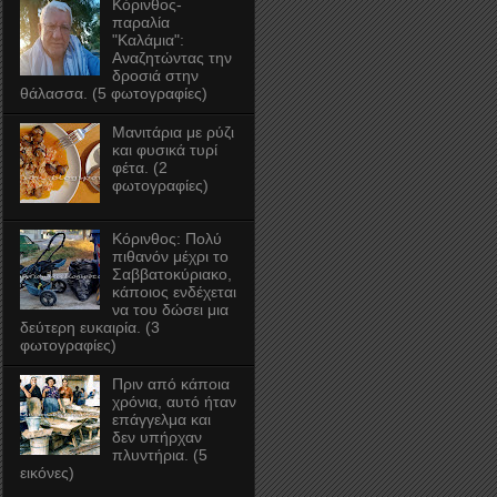
Κόρινθος-
παραλία
"Καλάμια":
Αναζητώντας την
δροσιά στην
θάλασσα. (5 φωτογραφίες)
Μανιτάρια με ρύζι
και φυσικά τυρί
φέτα. (2
φωτογραφίες)
Κόρινθος: Πολύ
πιθανόν μέχρι το
Σαββατοκύριακο,
κάποιος ενδέχεται
να του δώσει μια
δεύτερη ευκαιρία. (3
φωτογραφίες)
Πριν από κάποια
χρόνια, αυτό ήταν
επάγγελμα και
δεν υπήρχαν
πλυντήρια. (5
εικόνες)